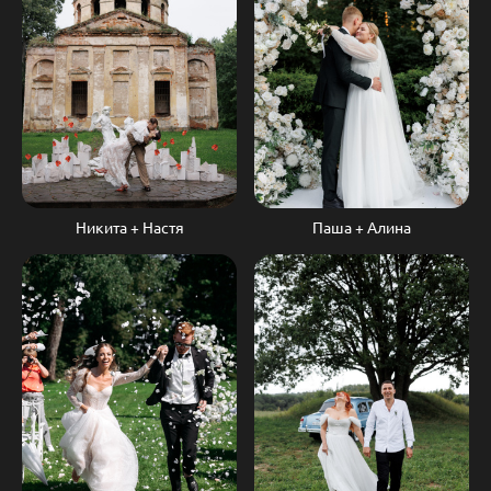
Никита + Настя
Паша + Алина