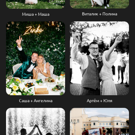
Виталик + Полина
Миша + Маша
Саша + Ангелина
Артём + Юля