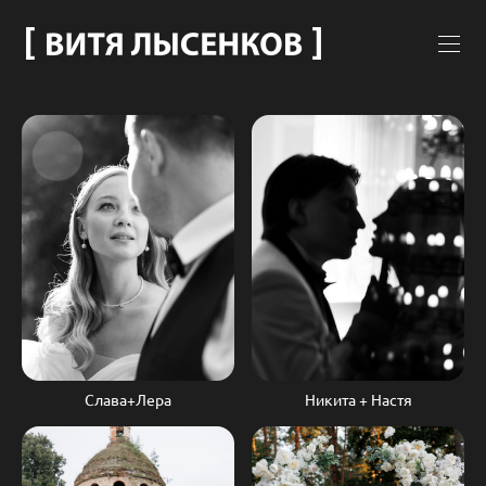
Слава+Лера
Никита + Настя