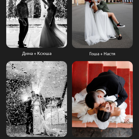
Дима + Ксюша
Гоша + Настя